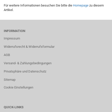
Für weitere Informationen besuchen Sie bitte die
Homepage
zu diesem
Artikel.
INFORMATION
Impressum
Widerrufsrecht & Widerrufsformular
AGB
Versand- & Zahlungsbedingungen
Privatsphäre und Datenschutz
Sitemap
Cookie Einstellungen
QUICK-LINKS